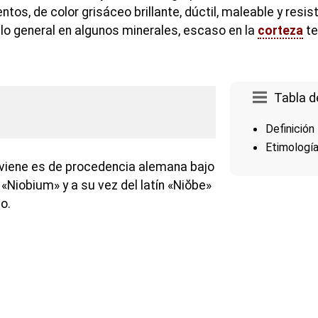
tos, de color grisáceo brillante, dúctil, maleable y resist
r lo general en algunos minerales, escaso en la
corteza
te
Tabla d
Definición
Etimologí
 viene es de procedencia alemana bajo
Niobium» y a su vez del latín «Niŏbe»
lo.