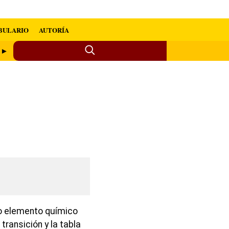
BULARIO
AUTORÍA
o ►
 elemento químico
ransición y la tabla