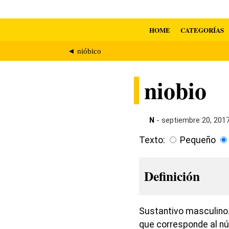
HOME
CATEGORÍAS
◄ nióbico
niobio
N
- septiembre 20, 201
Texto:
Pequeño
Definición
Sustantivo masculino. 
que corresponde al núm