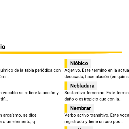
io
Nióbico
uímico de la tabla periódica con
Adjetivo. Este término en la actu
mi...
desusado, hace alusión (en química
Nebladura
 vocablo se refiere la acción y
Sustantivo femenino. Este termino
fi...
daño o estropicio que con la...
Nembrar
un arcaísmo, se dice
Verbo activo transitivo. Este voc
 o un elemento, q...
registrado y tiene un uso poc...