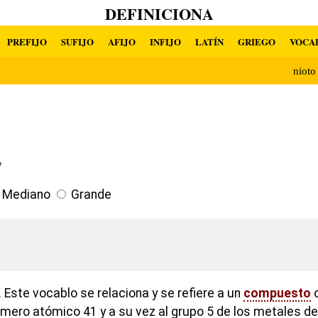
DEFINICIONA
PREFIJO
SUFIJO
AFIJO
INFIJO
LATÍN
GRIEGO
VOCA
niot
7
Mediano
Grande
Este vocablo se relaciona y se refiere a un
compuesto
o
ero atómico 41 y a su vez al grupo 5 de los metales de t