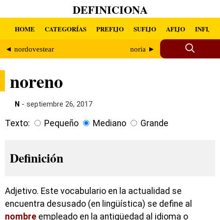
DEFINICIONA
HOME
CATEGORÍAS
PREFIJO
SUFIJO
AFIJO
INFIJO
◄ nordovestear
noria ►
noreno
N
- septiembre 26, 2017
Texto:
Pequeño
Mediano
Grande
Definición
Adjetivo. Este vocabulario en la actualidad se
encuentra desusado (en lingüística) se define al
nombre
empleado en la antigüedad al idioma o