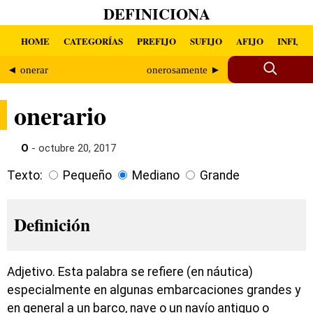
DEFINICIONA
HOME
CATEGORÍAS
PREFIJO
SUFIJO
AFIJO
INFIJO
◄ onerar
onerosamente ►
onerario
O
- octubre 20, 2017
Texto:
Pequeño
Mediano
Grande
Definición
Adjetivo. Esta palabra se refiere (en náutica)
especialmente en algunas embarcaciones grandes y
en general a un barco, nave o un navío antiguo o