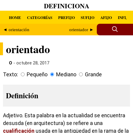
DEFINICIONA
HOME
CATEGORÍAS
PREFIJO
SUFIJO
AFIJO
INFIJO
◄ orientación
orientador ►
orientado
O
- octubre 28, 2017
Texto:
Pequeño
Mediano
Grande
Definición
Adjetivo. Esta palabra en la actualidad se encuentra
desusda (en arquitectura) se refiere a una
cualificación
usada en la antigüedad en la rama de la