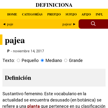
DEFINICIONA
HOME
CATEGORÍAS
PREFIJO
SUFIJO
AFIJO
INFIJO
◄ paje
pajear ►
pajea
P
- noviembre 14, 2017
Texto:
Pequeño
Mediano
Grande
Definición
Sustantivo femenino. Este vocabulario en la
actualidad se encuentra desusado (en botánica) se
refiere a una
planta
que pertenece en su clasificación