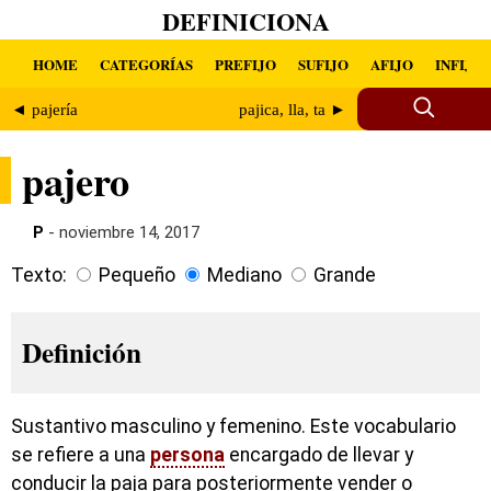
DEFINICIONA
HOME
CATEGORÍAS
PREFIJO
SUFIJO
AFIJO
INFIJO
◄ pajería
pajica, lla, ta ►
pajero
P
- noviembre 14, 2017
Texto:
Pequeño
Mediano
Grande
Definición
Sustantivo masculino y femenino. Este vocabulario
se refiere a una
persona
encargado de llevar y
conducir la paja para posteriormente vender o