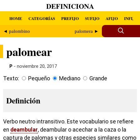
DEFINICIONA
HOME
CATEGORÍAS
PREFIJO
SUFIJO
AFIJO
INFIJO
◄ palombino
palomera ►
palomear
P
- noviembre 20, 2017
Texto:
Pequeño
Mediano
Grande
Definición
Verbo neutro intransitivo. Este vocabulario se refiere
en
deambular
, deambular o acechar a la caza o la
captura de palomas y otras especies similares como