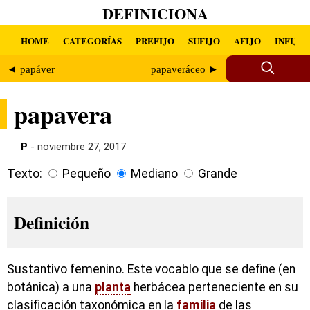
DEFINICIONA
HOME
CATEGORÍAS
PREFIJO
SUFIJO
AFIJO
INFIJO
◄ papáver
papaveráceo ►
papavera
P
- noviembre 27, 2017
Texto:
Pequeño
Mediano
Grande
Definición
Sustantivo femenino. Este vocablo que se define (en
botánica) a una
planta
herbácea perteneciente en su
clasificación taxonómica en la
familia
de las