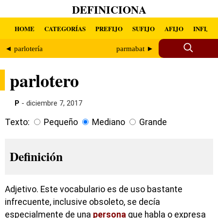
DEFINICIONA
HOME
CATEGORÍAS
PREFIJO
SUFIJO
AFIJO
INFIJO
◄ parlotería
parmabat ►
parlotero
P
- diciembre 7, 2017
Texto:
Pequeño
Mediano
Grande
Definición
Adjetivo. Este vocabulario es de uso bastante
infrecuente, inclusive obsoleto, se decía
especialmente de una
persona
que habla o expresa