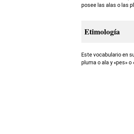
posee las alas o las 
Etimología
Este vocabulario en s
pluma o ala y «pes» o 