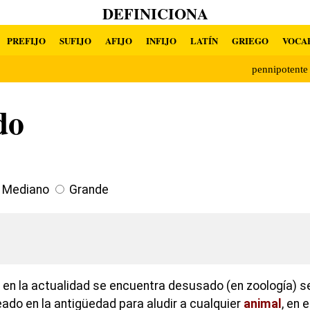
DEFINICIONA
PREFIJO
SUFIJO
AFIJO
INFIJO
LATÍN
GRIEGO
VOCA
pennipotent
do
Mediano
Grande
 en la actualidad se encuentra desusado (en zoología) se
do en la antigüedad para aludir a cualquier
animal
, en 