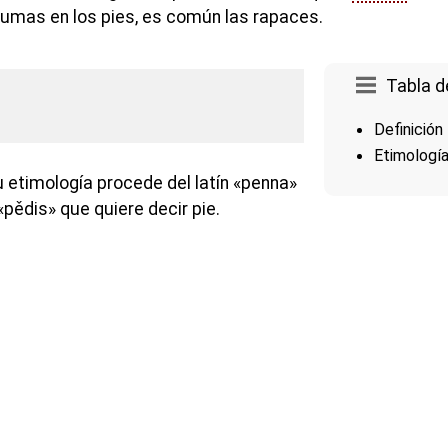
plumas en los pies, es común las rapaces.
Tabla d
Definición
Etimologí
u etimología procede del latín «penna»
«pědis» que quiere decir pie.