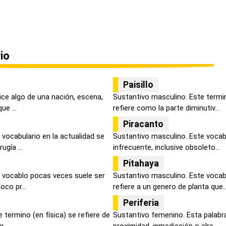
io
Paisillo
dice algo de una nación, escena,
Sustantivo masculino. Este termi
ue ...
refiere como la parte diminutiv...
Piracanto
vocabulario en la actualidad se
Sustantivo masculino. Este vocab
gía ...
infrecuente, inclusive obsoleto...
Pitahaya
 vocablo pocas veces suele ser
Sustantivo masculino. Este vocabu
oco pr...
refiere a un genero de planta que..
Periferia
 termino (en física) se refiere de
Sustantivo femenino. Esta palabr
...
proximidad, inmediación o alre...