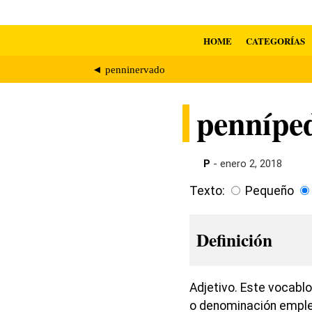
HOME
CATEGORÍAS
◄ penninervado
pennípe
P
- enero 2, 2018
Texto:
Pequeño
Definición
Adjetivo. Este vocablo
o denominación emplea