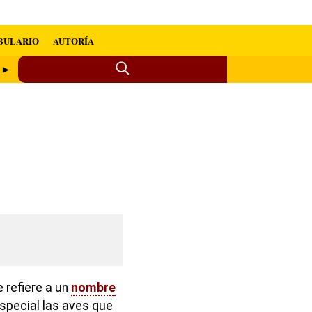
BULARIO
AUTORÍA
e ►
 refiere a un
nombre
especial las aves que