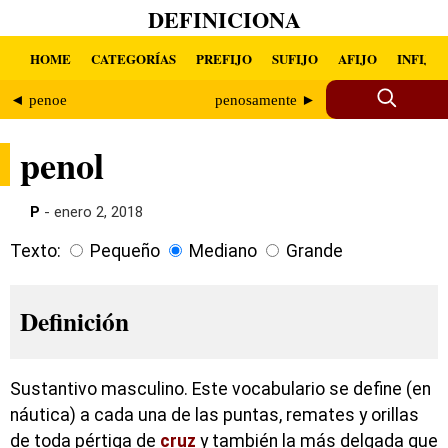
DEFINICIONA
HOME
CATEGORÍAS
PREFIJO
SUFIJO
AFIJO
INFIJO
◄ penoe
penosamente ►
penol
P
- enero 2, 2018
Texto:
Pequeño
Mediano
Grande
Definición
Sustantivo masculino. Este vocabulario se define (en
náutica) a cada una de las puntas, remates y orillas
de toda pértiga de
cruz
y también la más delgada que