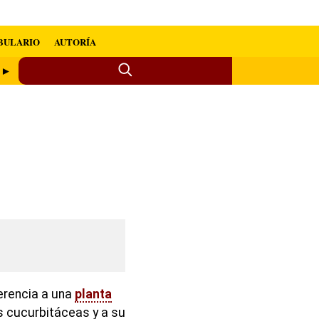
BULARIO
AUTORÍA
n ►
erencia a una
planta
s cucurbitáceas y a su