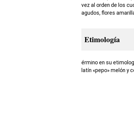
vez al orden de los cu
agudos, flores amarill
Etimología
érmino en su etimologí
latín «pepo» melón y c