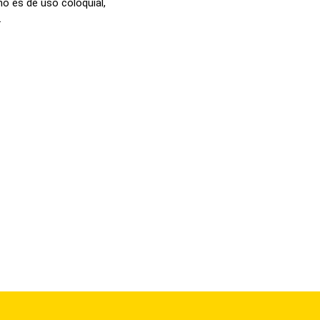
o es de uso coloquial,
.