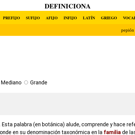
DEFINICIONA
PREFIJO
SUFIJO
AFIJO
INFIJO
LATÍN
GRIEGO
VOCA
pepió
Mediano
Grande
 Esta palabra (en botánica) alude, comprende y hace ref
onde en su denominación taxonómica en la
familia
de la