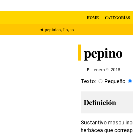
HOME
CATEGORÍAS
◄ pepinico, llo, to
pepino
P
- enero 9, 2018
Texto:
Pequeño
Definición
Sustantivo masculino.
herbácea que corresp