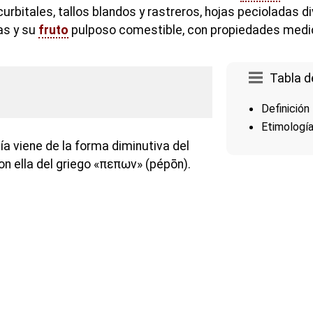
curbitales, tallos blandos y rastreros, hojas pecioladas d
as y su
fruto
pulposo comestible, con propiedades medi
Tabla d
Definición
Etimologí
a viene de la forma diminutiva del
on ella del griego «πεπων» (pépōn).