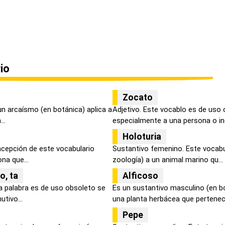
io
Zocato
un arcaísmo (en botánica) aplica a
Adjetivo. Este vocablo es de uso c
..
especialmente a una persona o indi
Holoturia
acepción de este vocabulario
Sustantivo femenino. Este vocabu
ona que...
zoología) a un animal marino qu...
to, ta
Alficoso
a palabra es de uso obsoleto se
Es un sustantivo masculino (en b
utivo...
una planta herbácea que pertenece
Pepe