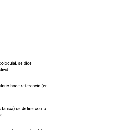
oloquial, se dice
vid...
lario hace referencia (en
otánica) se define como
...