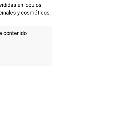
ivididas en lóbulos
cinales y cosméticos.
e contenido
a