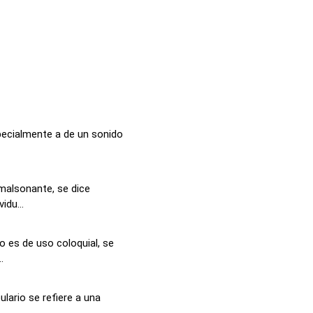
pecialmente a de un sonido
 malsonante, se dice
idu...
o es de uso coloquial, se
.
lario se refiere a una
..