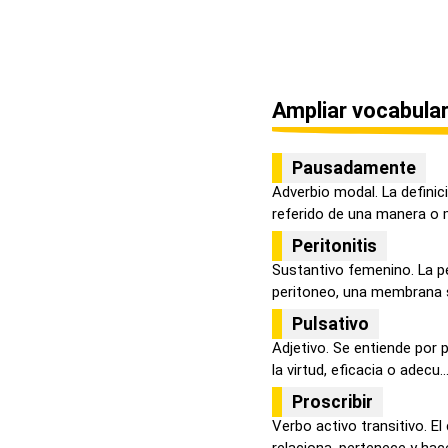
Ampliar vocabular
Pausadamente
Adverbio modal. La defini
referido de una manera o 
Peritonitis
Sustantivo femenino. La per
peritoneo, una membrana s
Pulsativo
Adjetivo. Se entiende por p
la virtud, eficacia o adecu..
Proscribir
Verbo activo transitivo. E
relaciona, pertenece y hace 