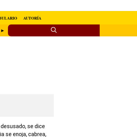
BULARIO
AUTORÍA
a ►
a desusado, se dice
 se enoja, cabrea,