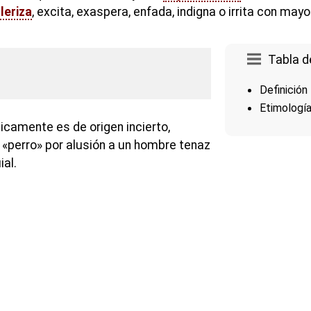
leriza
, excita, exaspera, enfada, indigna o irrita con mayo
Tabla d
Definición
Etimologí
icamente es de origen incierto,
o «perro» por alusión a un hombre tenaz
al.