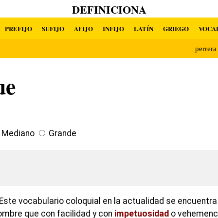
DEFINICIONA
PREFIJO
SUFIJO
AFIJO
INFIJO
LATÍN
GRIEGO
VOCA
perrer
ue
Mediano
Grande
Este vocabulario coloquial en la actualidad se encuentr
ombre que con facilidad y con
impetuosidad
o vehemencia