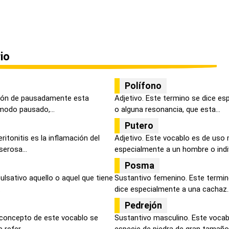
io
Polífono
ción de pausadamente esta
Adjetivo. Este termino se dice es
modo pausado,...
o alguna resonancia, que esta...
Putero
itonitis es la inflamación del
Adjetivo. Este vocablo es de uso
erosa...
especialmente a un hombre o indiv
Posma
ulsativo aquello o aquel que tiene
Sustantivo femenino. Este termin
.
dice especialmente a una cachaz..
Pedrejón
l concepto de este vocablo se
Sustantivo masculino. Este vocabu
refer...
especie de piedra de gran tamaño .