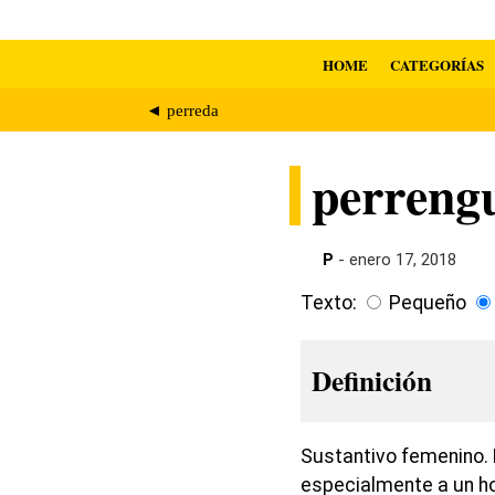
HOME
CATEGORÍAS
◄ perreda
perreng
P
- enero 17, 2018
Texto:
Pequeño
Definición
Sustantivo femenino. 
especialmente a un h