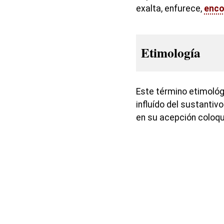
exalta, enfurece,
enco
Etimología
Este término etimológ
influído del sustantiv
en su acepción coloqui