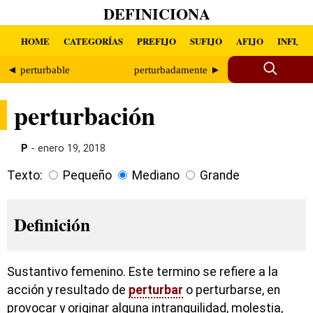
DEFINICIONA
HOME
CATEGORÍAS
PREFIJO
SUFIJO
AFIJO
INFIJO
◄ perturbable
perturbadamente ►
perturbación
P
- enero 19, 2018
Texto:
Pequeño
Mediano
Grande
Definición
Sustantivo femenino. Este termino se refiere a la
acción y resultado de
perturbar
o perturbarse, en
provocar y originar alguna intranquilidad, molestia,