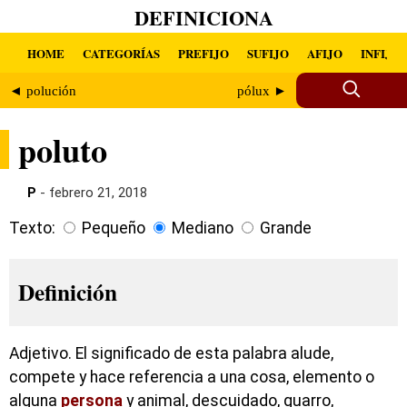
DEFINICIONA
HOME
CATEGORÍAS
PREFIJO
SUFIJO
AFIJO
INFIJO
◄ polución
pólux ►
poluto
P
- febrero 21, 2018
Texto:
Pequeño
Mediano
Grande
Definición
Adjetivo. El significado de esta palabra alude,
compete y hace referencia a una cosa, elemento o
alguna
persona
y animal, descuidado, guarro,