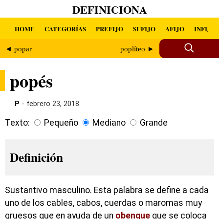
DEFINICIONA
HOME
CATEGORÍAS
PREFIJO
SUFIJO
AFIJO
INFIJO
◄ popar
poplíteo ►
popés
P
- febrero 23, 2018
Texto:
Pequeño
Mediano
Grande
Definición
Sustantivo masculino. Esta palabra se define a cada
uno de los cables, cabos, cuerdas o maromas muy
gruesos que en ayuda de un
obenque
que se coloca