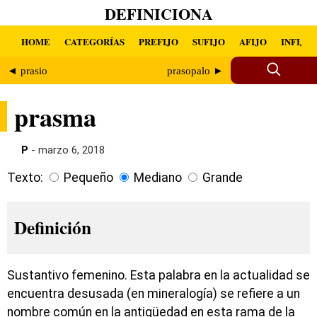
DEFINICIONA
HOME
CATEGORÍAS
PREFIJO
SUFIJO
AFIJO
INFIJO
◄ prasio
prasopalo ►
prasma
P
- marzo 6, 2018
Texto:
Pequeño
Mediano
Grande
Definición
Sustantivo femenino. Esta palabra en la actualidad se
encuentra desusada (en mineralogía) se refiere a un
nombre común en la antigüedad en esta rama de la