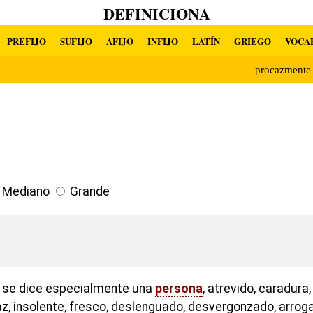
DEFINICIONA
PREFIJO
SUFIJO
AFIJO
INFIJO
LATÍN
GRIEGO
VOCA
procazment
Mediano
Grande
o se dice especialmente una
persona
, atrevido, caradur
raz, insolente, fresco, deslenguado, desvergonzado, arro