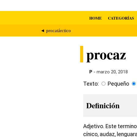
HOME
CATEGORÍAS
◄ procatárctico
procaz
P
- marzo 20, 2018
Texto:
Pequeño
Definición
Adjetivo. Este termin
cínico, audaz, lengua