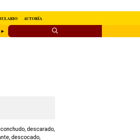
BULARIO
AUTORÍA
e ►
a, conchudo, descarado,
gante, descocado,