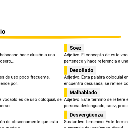
io
Soez
 chabacano hace alusión a una
Adjetivo. El concepto de este voc
osero,...
pertenece y hace referencia a una 
Desollado
 es de uso poco frecuente,
Adjetivo. Esta palabra coloquial e
ende por...
encuentra desusada, se refiere co
Malhablado
 vocablo es de uso coloquial, se
Adjetivo. Este termino se refiere
erso...
persona deslenguado, soez, procaz
Desvergüenza
ción de obscenamente que esta
Sustantivo femenino. Este termin
 o modo o...
o carencia de vergüenza, dignid...