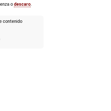
üenza o
descaro
.
e contenido
a