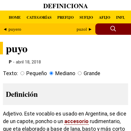
DEFINICIONA
HOME
CATEGORÍAS
PREFIJO
SUFIJO
AFIJO
INFIJO
◄ puyero
puzol ►
puyo
P
- abril 18, 2018
Texto:
Pequeño
Mediano
Grande
Definición
Adjetivo. Este vocablo es usado en Argentina, se dice
de un capote, poncho o un
accesorio
rudimentario,
que eta elaborado a base de lana, basto y más corto