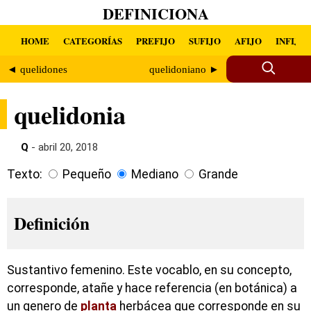
DEFINICIONA
HOME
CATEGORÍAS
PREFIJO
SUFIJO
AFIJO
INFIJO
◄ quelidones
quelidoniano ►
quelidonia
Q
- abril 20, 2018
Texto:
Pequeño
Mediano
Grande
Definición
Sustantivo femenino. Este vocablo, en su concepto,
corresponde, atañe y hace referencia (en botánica) a
un genero de
planta
herbácea que corresponde en su