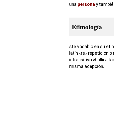
una
persona
y también
Etimología
ste vocablo en su etim
latín «re» repetición o
intransitivo «bullir», t
misma acepción.