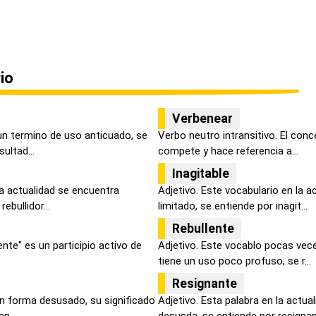
io
Verbenear
un termino de uso anticuado, se
Verbo neutro intransitivo. El conc
ultad...
compete y hace referencia a...
Inagitable
la actualidad se encuentra
Adjetivo. Este vocabulario en la a
ebullidor...
limitado, se entiende por inagit...
Rebullente
ente" es un participio activo de
Adjetivo. Este vocablo pocas vece
tiene un uso poco profuso, se r...
Resignante
en forma desusado, su significado
Adjetivo. Esta palabra en la actua
n...
desusda, se entiende por resignant