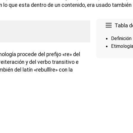
 lo que esta dentro de un contenido, era usado también
Tabla d
Definición
Etimologí
ología procede del prefijo «re» del
 reiteración y del verbo transitivo e
ambién del latín «rebullīre» con la