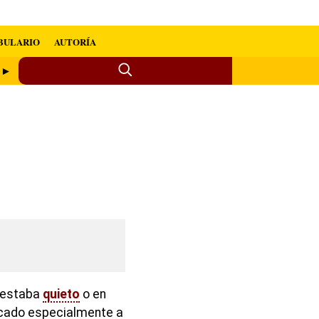
BULARIO
AUTORÍA
e ►
e estaba
quieto
o en
licado especialmente a