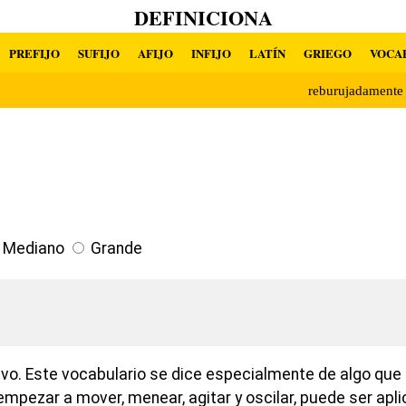
DEFINICIONA
PREFIJO
SUFIJO
AFIJO
INFIJO
LATÍN
GRIEGO
VOCA
reburujadament
Mediano
Grande
tivo. Este vocabulario se dice especialmente de algo qu
empezar a mover, menear, agitar y oscilar, puede ser ap