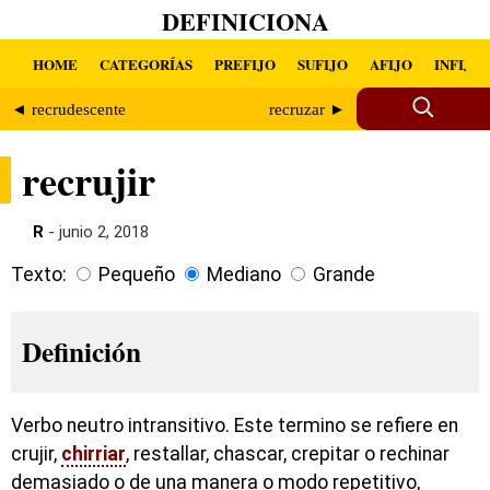
DEFINICIONA
HOME
CATEGORÍAS
PREFIJO
SUFIJO
AFIJO
INFIJO
◄ recrudescente
recruzar ►
recrujir
R
- junio 2, 2018
Texto:
Pequeño
Mediano
Grande
Definición
Verbo neutro intransitivo. Este termino se refiere en
crujir,
chirriar
, restallar, chascar, crepitar o rechinar
demasiado o de una manera o modo repetitivo,