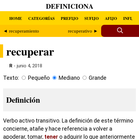
DEFINICIONA
HOME
CATEGORÍAS
PREFIJO
SUFIJO
AFIJO
INFIJO
◄ recuperamiento
recuperativo ►
recuperar
R
- junio 4, 2018
Texto:
Pequeño
Mediano
Grande
Definición
Verbo activo transitivo. La definición de este término
concierne, atañe y hace referencia a volver a
apoderar, tomar,
tener
o adquirir lo que anteriormente