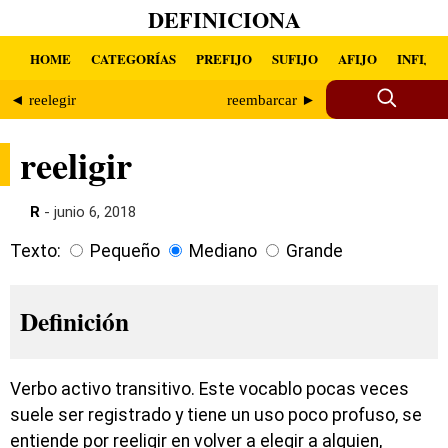
DEFINICIONA
HOME
CATEGORÍAS
PREFIJO
SUFIJO
AFIJO
INFIJO
◄ reelegir
reembarcar ►
reeligir
R
- junio 6, 2018
Texto:
Pequeño
Mediano
Grande
Definición
Verbo activo transitivo. Este vocablo pocas veces
suele ser registrado y tiene un uso poco profuso, se
entiende por reeligir en volver a elegir a alguien,