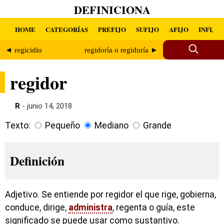
DEFINICIONA
HOME
CATEGORÍAS
PREFIJO
SUFIJO
AFIJO
INFIJO
◄ regicidio
regidoría o regiduría ►
regidor
R
- junio 14, 2018
Texto:
Pequeño
Mediano
Grande
Definición
Adjetivo. Se entiende por regidor el que rige, gobierna,
conduce, dirige,
administra
, regenta o guía, este
significado se puede usar como sustantivo.