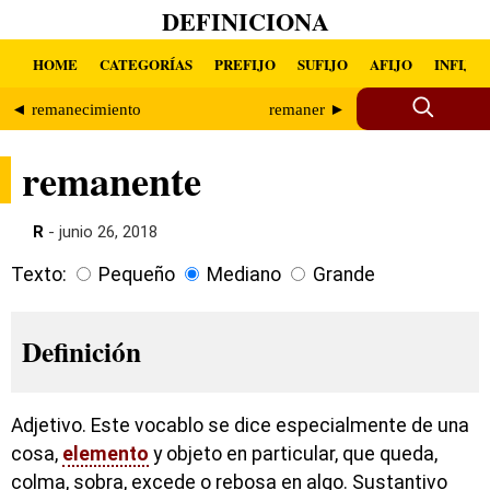
DEFINICIONA
HOME
CATEGORÍAS
PREFIJO
SUFIJO
AFIJO
INFIJO
◄ remanecimiento
remaner ►
remanente
R
- junio 26, 2018
Texto:
Pequeño
Mediano
Grande
Definición
Adjetivo. Este vocablo se dice especialmente de una
cosa,
elemento
y objeto en particular, que queda,
colma, sobra, excede o rebosa en algo. Sustantivo