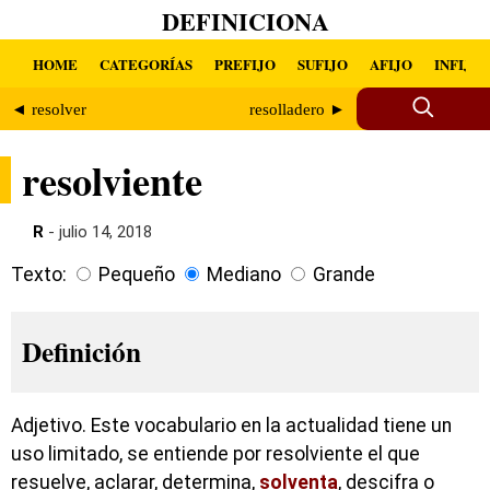
DEFINICIONA
HOME
CATEGORÍAS
PREFIJO
SUFIJO
AFIJO
INFIJO
◄ resolver
resolladero ►
resolviente
R
- julio 14, 2018
Texto:
Pequeño
Mediano
Grande
Definición
Adjetivo. Este vocabulario en la actualidad tiene un
uso limitado, se entiende por resolviente el que
resuelve, aclarar, determina,
solventa
, descifra o