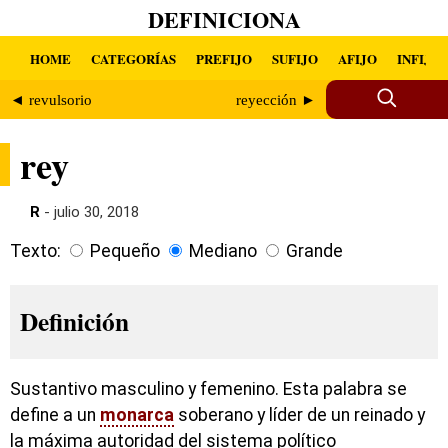
DEFINICIONA
HOME
CATEGORÍAS
PREFIJO
SUFIJO
AFIJO
INFIJO
◄ revulsorio
reyección ►
rey
R
- julio 30, 2018
Texto:
Pequeño
Mediano
Grande
Definición
Sustantivo masculino y femenino. Esta palabra se
define a un
monarca
soberano y líder de un reinado y
la máxima autoridad del sistema político