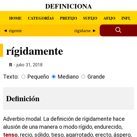
DEFINICIONA
HOME
CATEGORÍAS
PREFIJO
SUFIJO
AFIJO
INFIJO
◄ rigente
rigidarse ►
rígidamente
R
- julio 31, 2018
Texto:
Pequeño
Mediano
Grande
Definición
Adverbio modal. La definición de rígidamente hace
alusión de una manera o modo rígido, endurecido,
tenso
, recio, sólido, tieso, agarrotado, erecto, áspero,