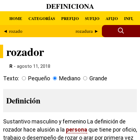
DEFINICIONA
HOME
CATEGORÍAS
PREFIJO
SUFIJO
AFIJO
INFIJO
◄ rozado
rozadura ►
rozador
R
- agosto 11, 2018
Texto:
Pequeño
Mediano
Grande
Definición
Sustantivo masculino y femenino La definición de
rozador hace alusión a la
persona
que tiene por oficio,
trabajo o desempeño de rozar o arar por primera vez