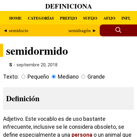
DEFINICIONA
HOME
CATEGORÍAS
PREFIJO
SUFIJO
AFIJO
INFIJO
◄ semidocto
semidragón ►
semidormido
S
- septiembre 20, 2018
Texto:
Pequeño
Mediano
Grande
Definición
Adjetivo. Este vocablo es de uso bastante
infrecuente, inclusive se le considera obsoleto, se
define especialmente a una
persona
o un animal que