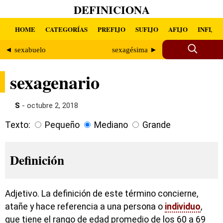
DEFINICIONA
HOME
CATEGORÍAS
PREFIJO
SUFIJO
AFIJO
INFIJO
◄ sexabuelo
sexagésima ►
sexagenario
S
- octubre 2, 2018
Texto:
Pequeño
Mediano
Grande
Definición
Adjetivo. La definición de este término concierne,
atañe y hace referencia a una persona o
individuo
,
que tiene el rango de edad promedio de los 60 a 69