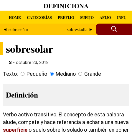
DEFINICIONA
HOME
CATEGORÍAS
PREFIJO
SUFIJO
AFIJO
INFIJO
◄ sobreseñar
sobrestadía ►
sobresolar
S
- octubre 23, 2018
Texto:
Pequeño
Mediano
Grande
Definición
Verbo activo transitivo. El concepto de esta palabra
alude, compete y hace referencia a echar a una nueva
superficie
o suelo sobre lo solado o también en poner