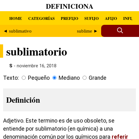
DEFINICIONA
HOME
CATEGORÍAS
PREFIJO
SUFIJO
AFIJO
INFIJO
◄ sublimativo
sublime ►
sublimatorio
S
- noviembre 16, 2018
Texto:
Pequeño
Mediano
Grande
Definición
Adjetivo. Este termino es de uso obsoleto, se
entiende por sublimatorio (en química) a una
denominación común por los químicos para
referir