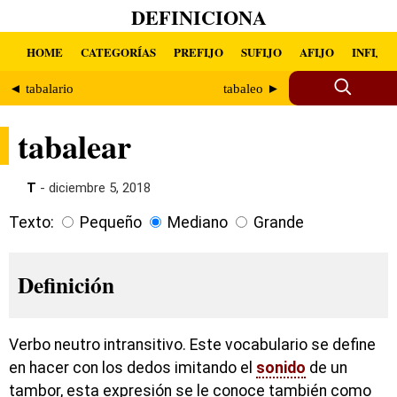
DEFINICIONA
HOME
CATEGORÍAS
PREFIJO
SUFIJO
AFIJO
INFIJO
◄ tabalario
tabaleo ►
tabalear
T
- diciembre 5, 2018
Texto:
Pequeño
Mediano
Grande
Definición
Verbo neutro intransitivo. Este vocabulario se define
en hacer con los dedos imitando el
sonido
de un
tambor, esta expresión se le conoce también como