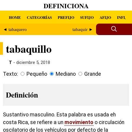
DEFINICIONA
HOME
CATEGORÍAS
PREFIJO
SUFIJO
AFIJO
INFIJO
◄ tabaquero
tabaquir ►
tabaquillo
T
- diciembre 5, 2018
Texto:
Pequeño
Mediano
Grande
Definición
Sustantivo masculino. Esta palabra es usada eh
costa Rica, se refiere a un
movimiento
o circulación
oscilatorio de los vehículos por defecto de la