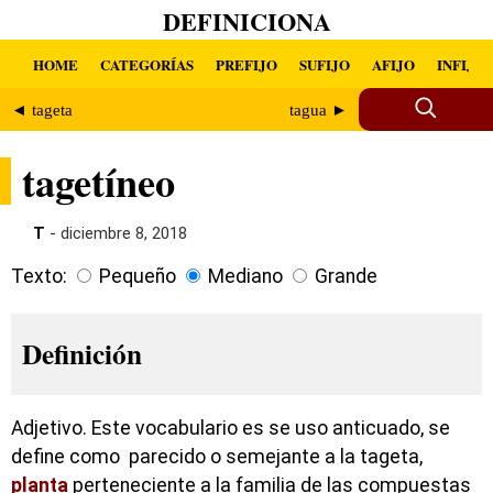
DEFINICIONA
HOME
CATEGORÍAS
PREFIJO
SUFIJO
AFIJO
INFIJO
◄ tageta
tagua ►
tagetíneo
T
- diciembre 8, 2018
Texto:
Pequeño
Mediano
Grande
Definición
Adjetivo. Este vocabulario es se uso anticuado, se
define como parecido o semejante a la tageta,
planta
perteneciente a la familia de las compuestas