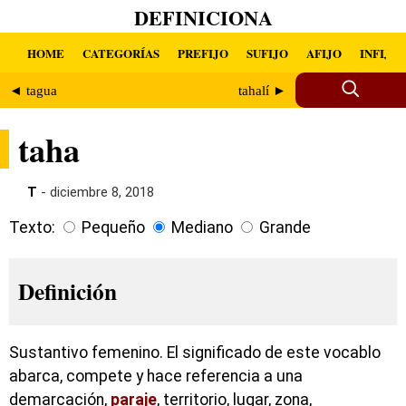
DEFINICIONA
HOME
CATEGORÍAS
PREFIJO
SUFIJO
AFIJO
INFIJO
◄ tagua
tahalí ►
taha
T
- diciembre 8, 2018
Texto:
Pequeño
Mediano
Grande
Definición
Sustantivo femenino. El significado de este vocablo
abarca, compete y hace referencia a una
demarcación,
paraje
, territorio, lugar, zona,