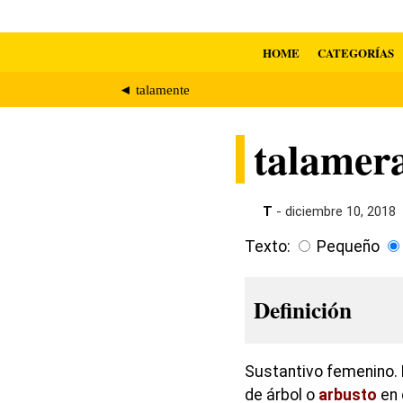
HOME
CATEGORÍAS
◄ talamente
talamer
T
- diciembre 10, 2018
Texto:
Pequeño
Definición
Sustantivo femenino. 
de árbol o
arbusto
en 