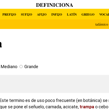
DEFINICIONA
PREFIJO
SUFIJO
AFIJO
INFIJO
LATÍN
GRIEGO
VOCA
talámic
a
Mediano
Grande
Este termino es de uso poco frecuente (en botánica) se r
que se pone el señuelo, carnada, acicate,
trampa
o cebo 