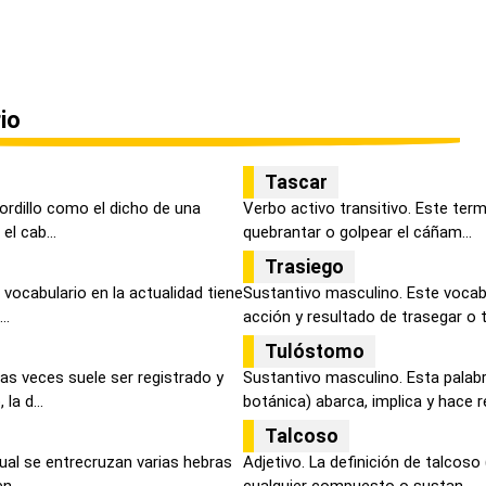
io
Tascar
tordillo como el dicho de una
Verbo activo transitivo. Este term
el cab...
quebrantar o golpear el cáñam...
Trasiego
vocabulario en la actualidad tiene
Sustantivo masculino. Este vocabul
..
acción y resultado de trasegar o t.
Tulóstomo
as veces suele ser registrado y
Sustantivo masculino. Esta palab
la d...
botánica) abarca, implica y hace re
Talcoso
cual se entrecruzan varias hebras
Adjetivo. La definición de talcoso 
n...
cualquier compuesto o sustan...