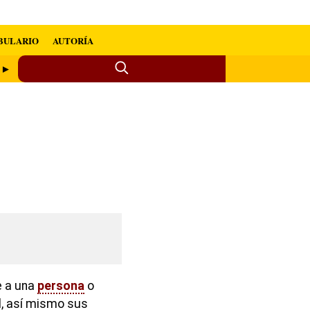
BULARIO
AUTORÍA
 ►
e a una
persona
o
al, así mismo sus