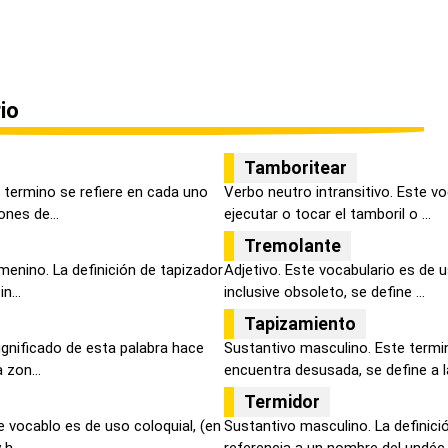
io
Tamboritear
 termino se refiere en cada uno
Verbo neutro intransitivo. Este vo
nes de...
ejecutar o tocar el tamboril o ...
Tremolante
enino. La definición de tapizador
Adjetivo. Este vocabulario es de 
n...
inclusive obsoleto, se define ...
Tapizamiento
ignificado de esta palabra hace
Sustantivo masculino. Este termin
 zon...
encuentra desusada, se define a la
Termidor
 vocablo es de uso coloquial, (en
Sustantivo masculino. La definici
h...
referencia a un nombre del undéc..