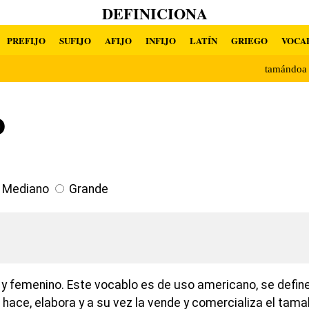
DEFINICIONA
PREFIJO
SUFIJO
AFIJO
INFIJO
LATÍN
GRIEGO
VOCA
tamándoa
o
Mediano
Grande
y femenino. Este vocablo es de uso americano, se defin
, hace, elabora y a su vez la vende y comercializa el tam