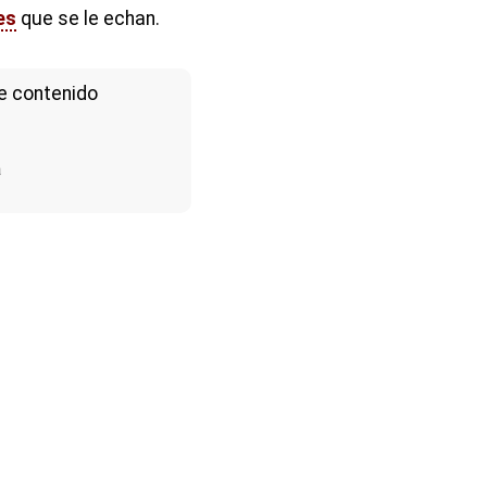
es
que se le echan.
e contenido
a