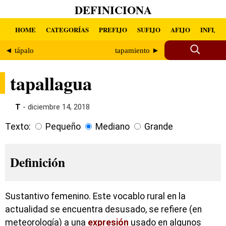
DEFINICIONA
HOME
CATEGORÍAS
PREFIJO
SUFIJO
AFIJO
INFIJO
◄ tápalo
tapamiento ►
tapallagua
T
- diciembre 14, 2018
Texto:
Pequeño
Mediano
Grande
Definición
Sustantivo femenino. Este vocablo rural en la
actualidad se encuentra desusado, se refiere (en
meteorología) a una
expresión
usado en algunos