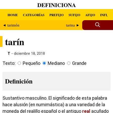
DEFINICIONA
HOME
CATEGORÍAS
PREFIJO
SUFIJO
AFIJO
INFIJO
◄ tarimón
tarina ►
tarín
T
- diciembre 18, 2018
Texto:
Pequeño
Mediano
Grande
Definición
Sustantivo masculino. El significado de esta palabra
hace alusión (en numimástica) a una variedad de la
moneda del realillo español o el antiguo
real
acuñado