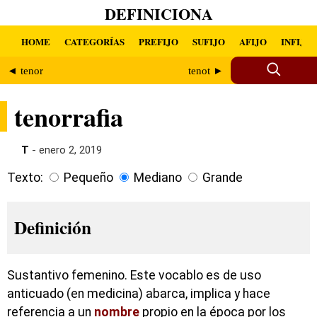
DEFINICIONA
HOME
CATEGORÍAS
PREFIJO
SUFIJO
AFIJO
INFIJO
◄ tenor
tenot ►
tenorrafia
T
- enero 2, 2019
Texto:
Pequeño
Mediano
Grande
Definición
Sustantivo femenino. Este vocablo es de uso
anticuado (en medicina) abarca, implica y hace
referencia a un
nombre
propio en la época por los