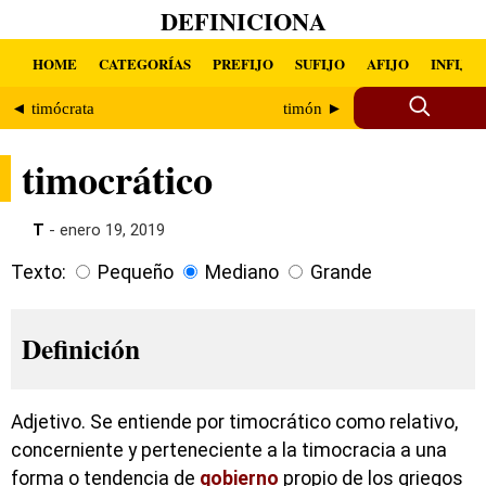
DEFINICIONA
HOME
CATEGORÍAS
PREFIJO
SUFIJO
AFIJO
INFIJO
◄ timócrata
timón ►
timocrático
T
- enero 19, 2019
Texto:
Pequeño
Mediano
Grande
Definición
Adjetivo. Se entiende por timocrático como relativo,
concerniente y perteneciente a la timocracia a una
forma o tendencia de
gobierno
propio de los griegos