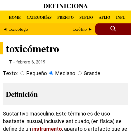
DEFINICIONA
HOME
CATEGORÍAS
PREFIJO
SUFIJO
AFIJO
INFIJO
◄ toxicólogo
toxófilo ►
toxicómetro
T
- febrero 6, 2019
Texto:
Pequeño
Mediano
Grande
Definición
Sustantivo masculino. Este término es de uso
bastante inusual, inclusive anticuado, (en física) se
define de un
instrumento
, aparato o artefacto que se