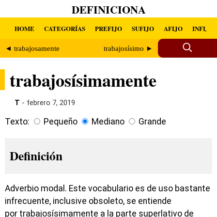
DEFINICIONA
HOME
CATEGORÍAS
PREFIJO
SUFIJO
AFIJO
INFIJO
◄ trabajosamente
trabajosísimo ►
trabajosísimamente
T
- febrero 7, 2019
Texto:
Pequeño
Mediano
Grande
Definición
Adverbio modal. Este vocabulario es de uso bastante
infrecuente, inclusive obsoleto, se entiende
por trabajosísimamente a la parte superlativo de