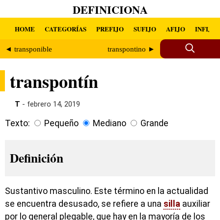
DEFINICIONA
HOME
CATEGORÍAS
PREFIJO
SUFIJO
AFIJO
INFIJO
◄ transponible
transpontino ►
transpontín
T
- febrero 14, 2019
Texto:
Pequeño
Mediano
Grande
Definición
Sustantivo masculino. Este término en la actualidad
se encuentra desusado, se refiere a una
silla
auxiliar
por lo general plegable, que hay en la mayoría de los