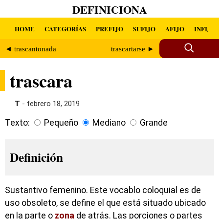
DEFINICIONA
HOME
CATEGORÍAS
PREFIJO
SUFIJO
AFIJO
INFIJO
◄ trascantonada
trascartarse ►
trascara
T
- febrero 18, 2019
Texto:
Pequeño
Mediano
Grande
Definición
Sustantivo femenino. Este vocablo coloquial es de
uso obsoleto, se define el que está situado ubicado
en la parte o
zona
de atrás. Las porciones o partes