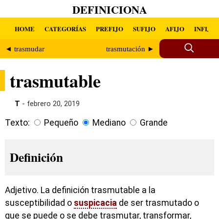
DEFINICIONA
HOME
CATEGORÍAS
PREFIJO
SUFIJO
AFIJO
INFIJO
◄ trasmudar
trasmutación ►
trasmutable
T
- febrero 20, 2019
Texto:
Pequeño
Mediano
Grande
Definición
Adjetivo. La definición trasmutable a la
susceptibilidad o
suspicacia
de ser trasmutado o
que se puede o se debe trasmutar, transformar,