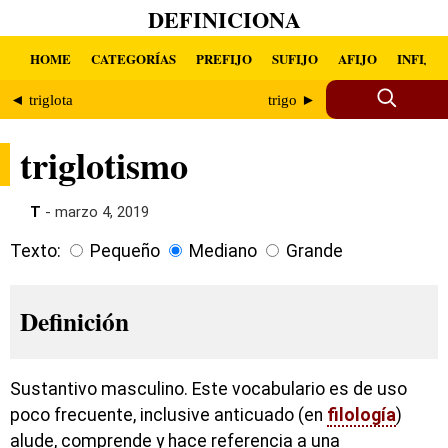
DEFINICIONA
HOME
CATEGORÍAS
PREFIJO
SUFIJO
AFIJO
INFIJO
◄ triglota
trigo ►
triglotismo
T
- marzo 4, 2019
Texto:
Pequeño
Mediano
Grande
Definición
Sustantivo masculino. Este vocabulario es de uso
poco frecuente, inclusive anticuado (en
filología
)
alude, comprende y hace referencia a una